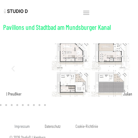
Pavillons und Stadtbad am Mundsburger Kanal
reußker
Julian | Mittelstäd
Impressum
Datenschutz
Cookie-Richtlinie
© 2026 StudioD I Hamburg