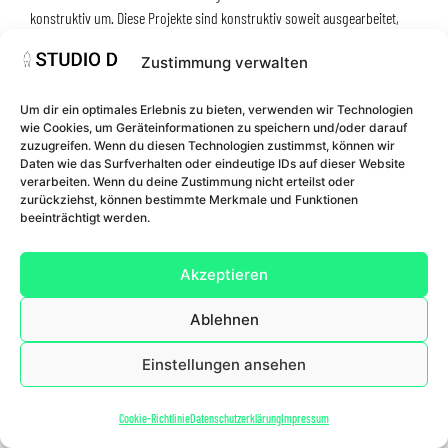
konstruktiv um. Diese Projekte sind konstruktiv soweit ausgearbeitet,
dass die Baubarkeit der Projekte erkennbar wird.
Zustimmung verwalten
Um dir ein optimales Erlebnis zu bieten, verwenden wir Technologien
wie Cookies, um Geräteinformationen zu speichern und/oder darauf
Impressum
Datenschutz
Cookie-Richtlinie
zuzugreifen. Wenn du diesen Technologien zustimmst, können wir
Daten wie das Surfverhalten oder eindeutige IDs auf dieser Website
© 2026 StudioD I Hamburg
verarbeiten. Wenn du deine Zustimmung nicht erteilst oder
zurückziehst, können bestimmte Merkmale und Funktionen
beeinträchtigt werden.
Akzeptieren
Ablehnen
Einstellungen ansehen
Cookie-Richtlinie
Datenschutzerklärung
Impressum